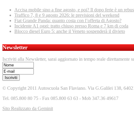
Accisa mobile sino a fine agosto, e poi? Il dopo ferie è un rebus
Traffico 7, 8 e 9 agosto 2026: le previsioni del weekend
Fiat Grande Panda: quanto costa con l’offerta di Agosto?
Incidente A1 oggi: tratto chiuso presso Roma e 7 km di coda
Blocco diesel Euro 5: anche il Veneto sospenderà il divieto
Newsletter
Iscriviti alla Newsletter, sarai aggiornato in tempo reale direttamente s
© Copyright 2011 Autoscuola San Flaviano. Via G.Galilei 138, 6402
Tel. 085.800 80 75 - Fax 085.800 63 63 - Mob 347.36 49617
Sito Realizzato da Geminit