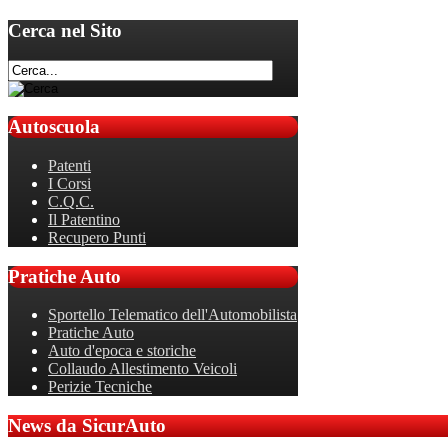
Cerca
nel Sito
Autoscuola
Patenti
I Corsi
C.Q.C.
Il Patentino
Recupero Punti
Pratiche
Auto
Sportello Telematico dell'Automobilista
Pratiche Auto
Auto d'epoca e storiche
Collaudo Allestimento Veicoli
Perizie Tecniche
News da SicurAuto