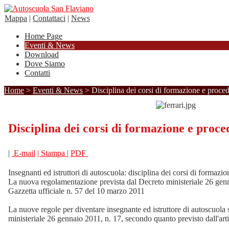
Mappa
|
Contattaci
|
News
Home Page
Eventi & News
Download
Dove Siamo
Contatti
Home
>
Eventi & News
> Disciplina dei corsi di formazione e procedu
Disciplina dei corsi di formazione e proce
|
E-mail
| Stampa |
PDF
Insegnanti ed istruttori di autoscuola: disciplina dei corsi di formazio
La nuova regolamentazione prevista dal Decreto ministeriale 26 genn
Gazzetta ufficiale n. 57 del 10 marzo 2011
La nuove regole per diventare insegnante ed istruttore di autoscuola 
ministeriale 26 gennaio 2011, n. 17, secondo quanto previsto dall'art