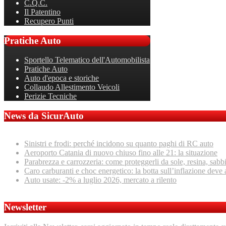
C.Q.C.
Il Patentino
Recupero Punti
Pratiche
Auto
Sportello Telematico dell'Automobilista
Pratiche Auto
Auto d'epoca e storiche
Collaudo Allestimento Veicoli
Perizie Tecniche
News da SicurAuto
Sinistri e frodi: perché incidono su quanto paghi di RC auto
Aeroporto Catania di nuovo chiuso fino alle 21: la situazione
Parabrezza e carrozzeria: come proteggerli da sole, resina, sabb
Caro carburanti e choc energetico: la botta sull’inflazione deve 
Auto usate: -2% a luglio 2026, mercato a rilento
Newsletter