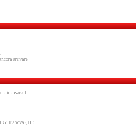
ia
ancora arrivare
ulla tua e-mail
1 Giulianova (TE)