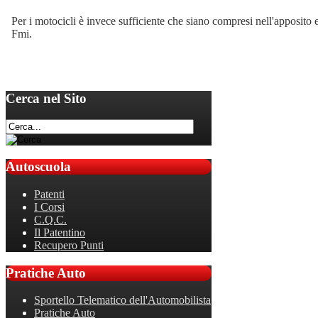
Per i motocicli è invece sufficiente che siano compresi nell'apposito e
Fmi.
Cerca
nel Sito
Autoscuola
Patenti
I Corsi
C.Q.C.
Il Patentino
Recupero Punti
Pratiche
Auto
Sportello Telematico dell'Automobilista
Pratiche Auto