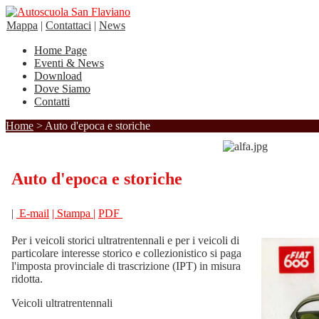
Mappa
|
Contattaci
|
News
Home Page
Eventi & News
Download
Dove Siamo
Contatti
Home
> Auto d'epoca e storiche
Auto d'epoca e storiche
|
E-mail
| Stampa |
PDF
Per i veicoli storici ultratrentennali e per i veicoli di
particolare interesse storico e collezionistico si paga
l'imposta provinciale di trascrizione (IPT) in misura
ridotta.
Veicoli ultratrentennali