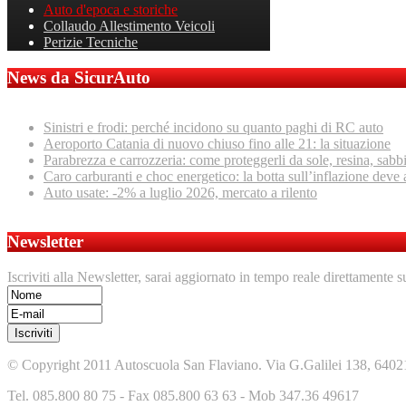
Auto d'epoca e storiche
Collaudo Allestimento Veicoli
Perizie Tecniche
News da SicurAuto
Sinistri e frodi: perché incidono su quanto paghi di RC auto
Aeroporto Catania di nuovo chiuso fino alle 21: la situazione
Parabrezza e carrozzeria: come proteggerli da sole, resina, sabb
Caro carburanti e choc energetico: la botta sull’inflazione deve 
Auto usate: -2% a luglio 2026, mercato a rilento
Newsletter
Iscriviti alla Newsletter, sarai aggiornato in tempo reale direttamente s
© Copyright 2011 Autoscuola San Flaviano. Via G.Galilei 138, 6402
Tel. 085.800 80 75 - Fax 085.800 63 63 - Mob 347.36 49617