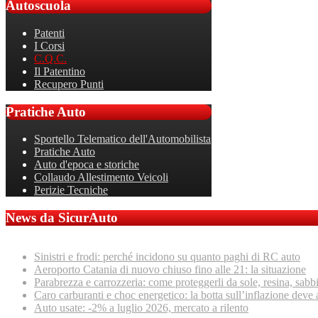
Autoscuola
Patenti
I Corsi
C.Q.C.
Il Patentino
Recupero Punti
Pratiche
Auto
Sportello Telematico dell'Automobilista
Pratiche Auto
Auto d'epoca e storiche
Collaudo Allestimento Veicoli
Perizie Tecniche
News da SicurAuto
Sinistri e frodi: perché incidono su quanto paghi di RC auto
Aeroporto Catania di nuovo chiuso fino alle 21: la situazione
Parabrezza e carrozzeria: come proteggerli da sole, resina, sabb
Caro carburanti e choc energetico: la botta sull’inflazione deve 
Auto usate: -2% a luglio 2026, mercato a rilento