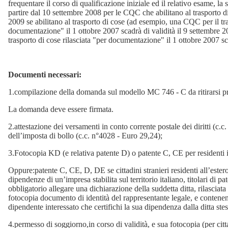
frequentare il corso di qualificazione iniziale ed il relativo esame, la 
partire dal 10 settembre 2008 per le CQC che abilitano al trasporto 
2009 se abilitano al trasporto di cose (ad esempio, una CQC per il tra
documentazione" il 1 ottobre 2007 scadrà di validità il 9 settembre
trasporto di cose rilasciata "per documentazione" il 1 ottobre 2007 sc
Documenti necessari:
1.compilazione della domanda sul modello MC 746 - C da ritirarsi press
La domanda deve essere firmata.
2.attestazione dei versamenti in conto corrente postale dei diritti (c
dell’imposta di bollo (c.c. n°4028 - Euro 29,24);
3.Fotocopia KD (e relativa patente D) o patente C, CE per residenti in
Oppure:patente C, CE, D, DE se cittadini stranieri residenti all’estero,
dipendenze di un’impresa stabilita sul territorio italiano, titolari di pa
obbligatorio allegare una dichiarazione della suddetta ditta, rilasciata 
fotocopia documento di identità del rappresentante legale, e contenente 
dipendente interessato che certifichi la sua dipendenza dalla ditta stes
4.permesso di soggiorno,in corso di validità, e sua fotocopia (per citt