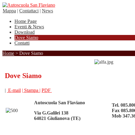
Mappa
|
Contattaci
|
News
Home Page
Eventi & News
Download
Dove Siamo
Contatti
Home
> Dove Siamo
Dove Siamo
|
E-mail
| Stampa |
PDF
Autoscuola San Flaviano
Tel. 085.80
Fax 085.80
Via G.Galilei 138
Mob 347.3
64021 Giulianova (TE)