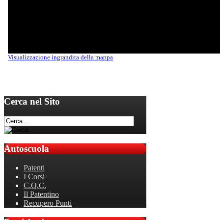
Visualizzazione ingrandita della mappa
Cerca
nel Sito
Autoscuola
Patenti
I Corsi
C.Q.C.
Il Patentino
Recupero Punti