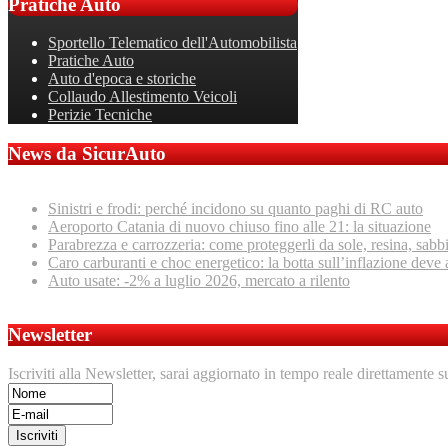
Pratiche
Auto
Sportello Telematico dell'Automobilista
Pratiche Auto
Auto d'epoca e storiche
Collaudo Allestimento Veicoli
Perizie Tecniche
News da SicurAuto
Sinistri e frodi: perché incidono su quanto paghi di RC auto
Aeroporto Catania di nuovo chiuso fino alle 21: la situazione
Parabrezza e carrozzeria: come proteggerli da sole, resina, sabb
Caro carburanti e choc energetico: la botta sull’inflazione deve 
Auto usate: -2% a luglio 2026, mercato a rilento
Newsletter
Iscriviti alla Newsletter, sarai aggiornato in tempo reale direttamente s